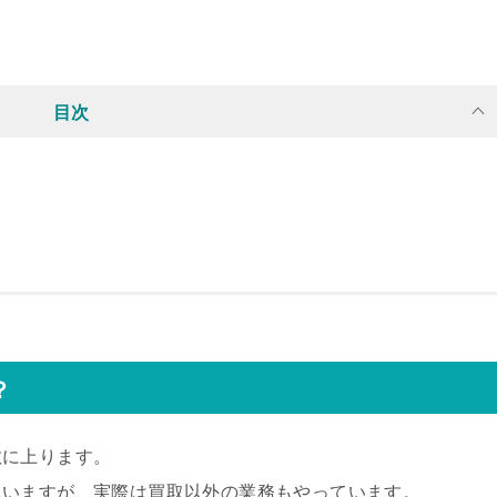
目次
？
数に上ります。
思いますが、実際は買取以外の業務もやっています。