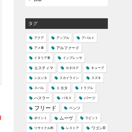
タグ
アクア
アップル
アバルト
アルファード
アメ車
イタリア車
インプレッサ
エスティマ
カタログ
キューブ
シエンタ
スカイライン
スズキ
トヨタ
スバル
トラブル
ハスラー
パーツ
バモス
フリード
ベンツ
頭
ムーヴ
ポイント
ラビット
ワゴンR
リサイクル料
レストア