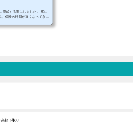
売却する事にしました。 車に
、手放す事にしました。でも、た
に売っておしまいでは面白くない
なるべく多くの業者を徹底比較し
かけずに高く売るか」を重視して
を...
で高額下取り