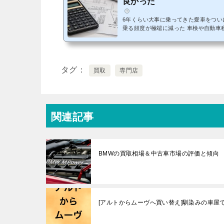
良かった
6年くらい大事に乗ってきた愛車をついに
乗る頻度が極端に減った 車検や自動車税、保険の時期が近くなってきた
タイヤはそろそろ交換しないとまずい 修理しないとならない箇所が色々
ありそういい思い出が一杯の車ですが
だ下取りに出したり、有名なガリバー
ので、今回も1円でも高く売るために、
タグ
買取
専門店
ました。この方法は、「いかに手間を
考えた戦略です。毎回なかなかの査定結果
関連記事
BMWの買取相場＆中古車市場の評価と傾向
[アルトからムーヴへ買い替え]馴染みの車屋