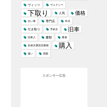
ヴィッツ
ヴォクシー
下取り
価格
人気
専門店
古い車
年式
旧車
引き取り
手続き
書類
旧車人
業者
購入
谷保天満宮旧車祭
違い
高額
スポンサー広告