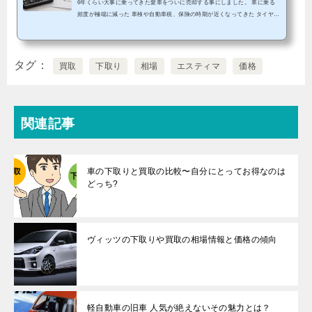
6年くらい大事に乗ってきた愛車をついに売却する事にしました。 車に乗る
頻度が極端に減った 車検や自動車税、保険の時期が近くなってきた タイヤは
そろそろ交換しないとまずい 修理しないとならない箇所が色々ありそういい
思い出が一杯の車ですが、手放す事にしました。でも、ただ下取りに出した
り、有名なガリバーに売っておしまいでは面白くないので、今回も1円でも高
く売るために、なるべく多くの業者を徹底比較しました。この方法は、「い
タグ
買取
下取り
相場
エスティマ
価格
かに手間をかけずに高く売るか」を重視して考えた戦略です。毎回なかなか
の査定結果を...
関連記事
車の下取りと買取の比較〜自分にとってお得なのは
どっち?
ヴィッツの下取りや買取の相場情報と価格の傾向
軽自動車の旧車 人気が絶えないその魅力とは？