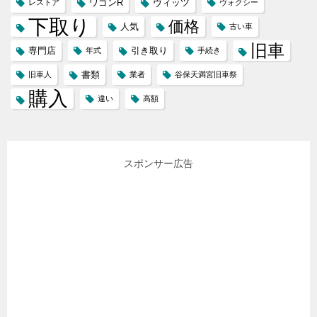
ワゴンR
ヴィッツ
レストア
ヴォクシー
下取り
価格
人気
古い車
旧車
専門店
引き取り
年式
手続き
書類
旧車人
業者
谷保天満宮旧車祭
購入
違い
高額
スポンサー広告