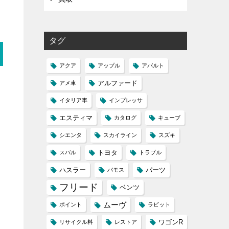
タグ
アクア
アップル
アバルト
アルファード
アメ車
イタリア車
インプレッサ
エスティマ
カタログ
キューブ
ま
シエンタ
スカイライン
スズキ
トヨタ
スバル
トラブル
ハスラー
パーツ
バモス
フリード
ベンツ
ムーヴ
ポイント
ラビット
ワゴンR
リサイクル料
レストア