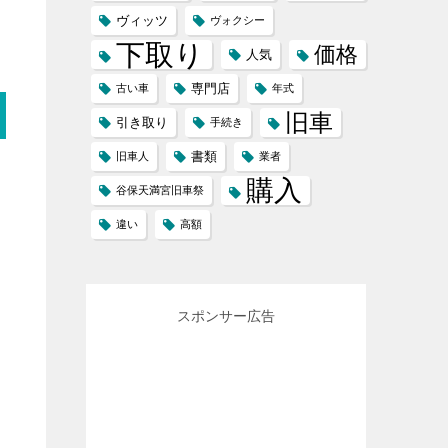
ヴィッツ
ヴォクシー
下取り
価格
人気
専門店
古い車
年式
旧車
引き取り
手続き
書類
旧車人
業者
購入
谷保天満宮旧車祭
違い
高額
スポンサー広告