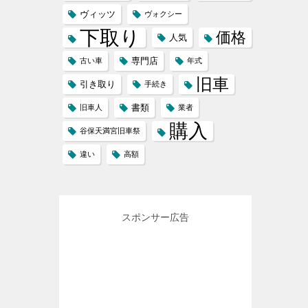
ヴィッツ
ヴォクシー
下取り
価格
人気
専門店
古い車
年式
旧車
引き取り
手続き
書類
旧車人
業者
購入
谷保天満宮旧車祭
違い
高額
スポンサー広告