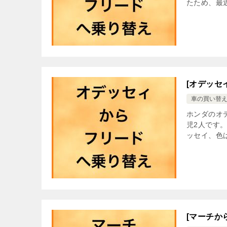
たため、最近
[オデッセ
車の買い替
ホンダのオ
児2人です
ッセイ、色
[マーチか