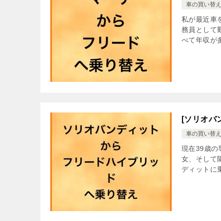
車の買い替
私が最近車
務員として
べて年収が
[ソリオバ
車の買い替
現在39歳
女、そして
ディットに