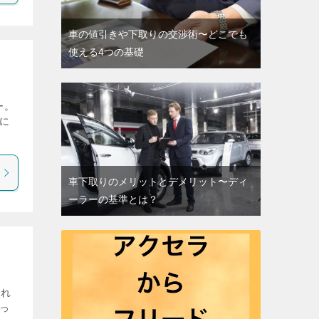
車の値引きや下取りの交渉術〜どこでも
使える4つの基礎
ー。
ドに
車下取りのメリットとデメリット〜ディ
ーラーの基準とは？
まれ
っ