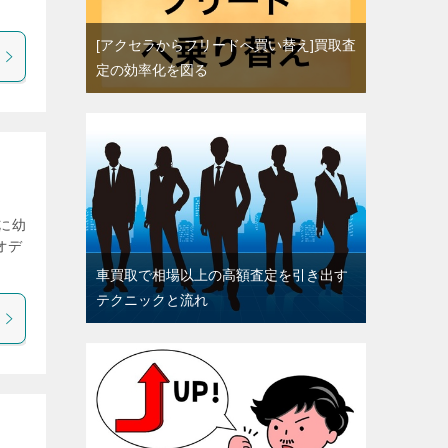
[アクセラからフリードへ買い替え]買取査
定の効率化を図る
に幼
オデ
車買取で相場以上の高額査定を引き出す
テクニックと流れ