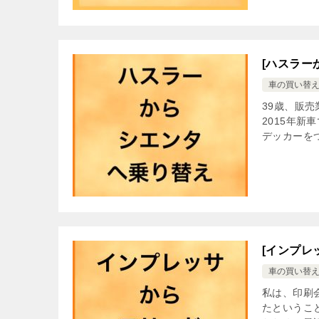
[ハスラー
車の買い替
39歳、販
2015年新
デッカーをつ
[インプレ
車の買い替
私は、印刷
たというこ