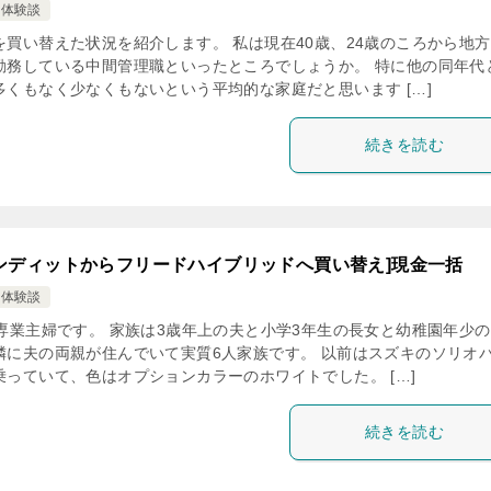
え体験談
を買い替えた状況を紹介します。 私は現在40歳、24歳のころから地
勤務している中間管理職といったところでしょうか。 特に他の同年代
多くもなく少なくもないという平均的な家庭だと思います […]
続きを読む
ンディットからフリードハイブリッドへ買い替え]現金一括
え体験談
の専業主婦です。 家族は3歳年上の夫と小学3年生の長女と幼稚園年少
隣に夫の両親が住んでいて実質6人家族です。 以前はスズキのソリオ
乗っていて、色はオプションカラーのホワイトでした。 […]
続きを読む