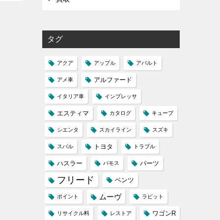
タグ
アクア
アップル
アバルト
アルファード
アメ車
イタリア車
インプレッサ
エスティマ
カタログ
キューブ
シエンタ
スカイライン
スズキ
トヨタ
スバル
トラブル
ハスラー
パーツ
バモス
フリード
ベンツ
ムーヴ
ポイント
ラビット
ワゴンR
リサイクル料
レストア