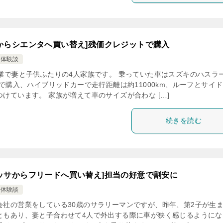
からシエンタへ買い替え]残価クレジットで購入
え体験談
売業で妻と子供ふたりの4人家族です。 乗っていた車はスズキのハスラ
車で購入、ハイブリッドカーで走行距離は約11000km、ルーフとサイ
けています。 家族が増えて車のサイズが合わな […]
続きを読む
ッサからフリードへ買い替え]担当の好意で割安に
え体験談
会社の営業をしている30歳のサラリーマンですが、昨年、第2子が生
ともあり、妻と子合わせて4人で外出する際に車が狭く感じるようにな