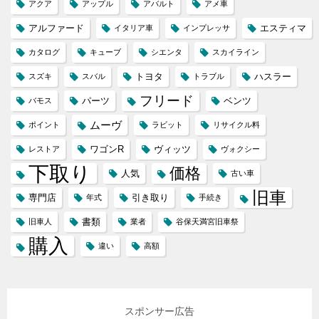
アクア
アップル
アバルト
アメ車
アルファード
エスティマ
イタリア車
インプレッサ
カタログ
キューブ
シエンタ
スカイライン
トヨタ
ハスラー
スズキ
スバル
トラブル
フリード
パーツ
ベンツ
バモス
ムーヴ
ポイント
ラビット
リサイクル料
ワゴンR
ヴィッツ
レストア
ヴォクシー
下取り
価格
人気
古い車
旧車
専門店
引き取り
年式
手続き
書類
旧車人
業者
谷保天満宮旧車祭
購入
違い
高額
スポンサー広告