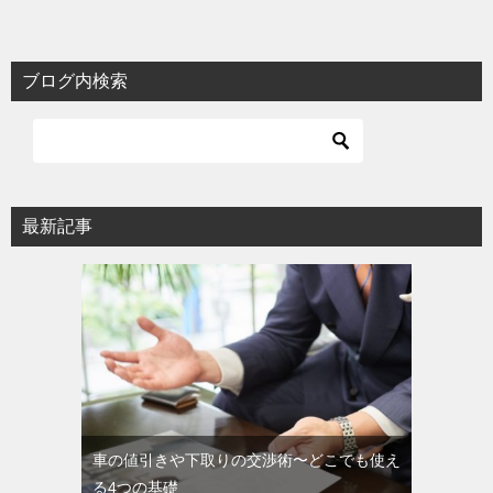
シ
ョ
ブログ内検索
ン
最新記事
車の値引きや下取りの交渉術〜どこでも使え
る4つの基礎