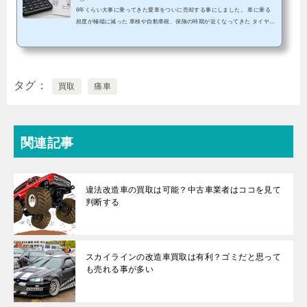
6年くらい大事に乗ってきた愛車をついに売却する事にしました。 車に乗る
頻度が極端に減った 車検や自動車税、保険の時期が近くなってきた タイヤは
そろそろ交換しないとまずい 修理しないとならない箇所が色々ありそういい
思い出が一杯の車ですが、手放す事にしました。でも、ただ下取りに出した
り、有名なガリバーに売っておしまいでは面白くないので、今回も1円でも高
く売るために、なるべく多くの業者を徹底比較しました。この方法は、「い
かに手間をかけずに高く売るか」を重視して考えた戦略です。毎回なかなか
タグ
買取
痛車
の査定結果を...
関連記事
違法改造車の買取は可能？中古車業者はココを見て
判断する
スカイラインの改造車買取は有利？ゴミだと思って
も売れる事が多い