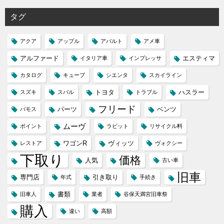
タグ
アクア
アップル
アバルト
アメ車
アルファード
エスティマ
イタリア車
インプレッサ
カタログ
キューブ
シエンタ
スカイライン
トヨタ
ハスラー
スズキ
スバル
トラブル
フリード
パーツ
ベンツ
バモス
ムーヴ
ポイント
ラビット
リサイクル料
ワゴンR
ヴィッツ
レストア
ヴォクシー
下取り
価格
人気
古い車
旧車
専門店
引き取り
年式
手続き
書類
旧車人
業者
谷保天満宮旧車祭
購入
違い
高額